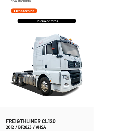
*IVA incluido
Ficha técnica
Galería de fotos
FREIGTHLINER CL120
2012
/ BF2823
/ VHSA