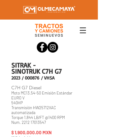
SITRAK -
SINOTRUK C7H G7
2023
/ 000876
/ VHSA
C7H G7 Diesel
Moto MC13.54-50 Emisión Estándar
EURO
V
540HP
Transmisión HW25712XAC
automatizada
Torque 1,844 LB/FT @1400 RPM
Num.
2212 17013547
$ 1,90
0
,000
.00 MXN