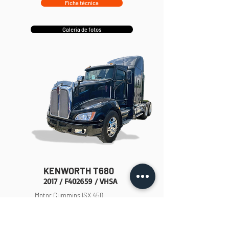
Ficha técnica
Galería de fotos
KENWORTH T680
2017 / F402659 / VHSA
Motor Cummins ISX 450
Transmisión Fuller 18 Vel
Eje delantero: Dana Spicer
13,200 Lbs
Eje trasero: Dana Spicer 46,000