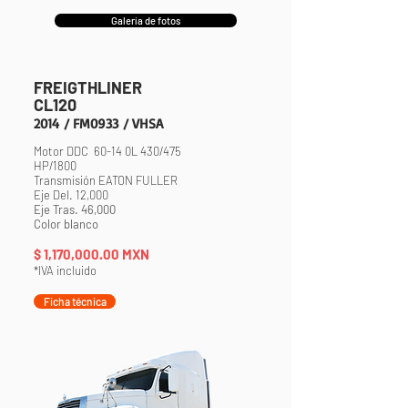
Galería de fotos
FREIGTHLINER
CL120
2014
/ FM0933
/ VHSA
Motor DDC 60-14 0L 430/475
HP/1800
Transmisión EATON FULLER
Eje Del. 12,000
Eje Tras. 46,000
Color blanco
$ 1,170,000
.00 MXN
*IVA incluido
Ficha técnica